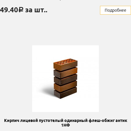
49.40
за шт..
a
Подробнее
Кирпич лицевой пустотелый одинарный флеш-обжиг антик
1НФ